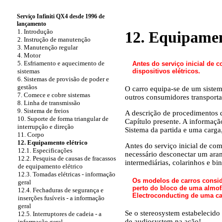
Serviço Infiniti QX4 desde 1996 de
lançamento
1. Introdução
12. Equipamen
2. Instrução de manutenção
3. Manutenção regular
4. Motor
5. Esfriamento e aquecimento de
Antes do serviço inicial de
dispositivos elétricos.
sistemas
6. Sistemas de provisão de poder e
gestãos
O carro equipa-se de um sistem
7. Comece e cobre sistemas
outros consumidores transporta-
8. Linha de transmissão
9. Sistema de freios
A descrição de procedimentos d
10. Suporte de forma triangular de
Capítulo presente. A informaçã
interrupção e direção
Sistema da partida e uma carga
11. Corpo
12. Equipamento elétrico
Antes do serviço inicial de co
12.1. Especificações
necessário desconectar um aram
12.2. Pesquisa de causas de fracassos
intermediárias, colarinhos e b
de equipamento elétrico
12.3. Tomadas elétricas - informação
Os modelos de carros conside
geral
perto do bloco de uma almof
12.4. Fechaduras de segurança e
Electroconducting de uma cad
inserções fusíveis - a informação
geral
Se o stereosystem estabelecido
12.5. Interruptores de cadeia - a
de audiosystem na ação!
informação geral