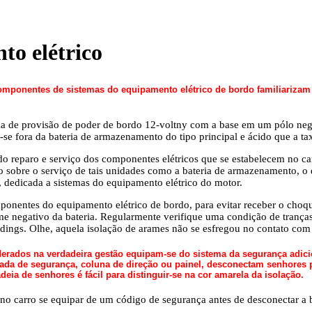
to elétrico
 componentes de sistemas do equipamento elétrico de bordo familiariza
a de provisão de poder de bordo 12-voltny com a base em um pólo negat
se fora da bateria de armazenamento do tipo principal e ácido que a tax
o reparo e serviço dos componentes elétricos que se estabelecem no car
o sobre o serviço de tais unidades como a bateria de armazenamento, o 
, dedicada a sistemas do equipamento elétrico do motor.
mponentes do equipamento elétrico de bordo, para evitar receber o choqu
e negativo da bateria. Regularmente verifique uma condição de tranças
indings. Olhe, aquela isolação de arames não se esfregou no contato co
rados na verdadeira gestão equipam-se do sistema da segurança adicion
ada de segurança, coluna de direção ou painel, desconectam senhores p
eia de senhores é fácil para distinguir-se na cor amarela da isolação.
 no carro se equipar de um código de segurança antes de desconectar a 