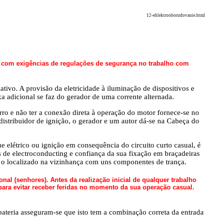
12-ehlektrooborudovanie.html
m com exigências de regulações de segurança no trabalho com
ivo. A provisão da eletricidade à iluminação de dispositivos e
a adicional se faz do gerador de uma corrente alternada.
ro e não ter a conexão direta à operação do motor fornece-se no
distribuidor de ignição, o gerador e um autor dá-se na Cabeça
do
e elétrico ou ignição em consequência do circuito curto casual, é
 de electroconducting e confiança da sua fixação em braçadeiras
m o localizado na vizinhança com uns componentes de trança.
al (senhores). Antes da realização inicial de qualquer trabalho
ara evitar receber feridas no momento da sua operação casual.
bateria asseguram-se que isto tem a combinação correta da entrada