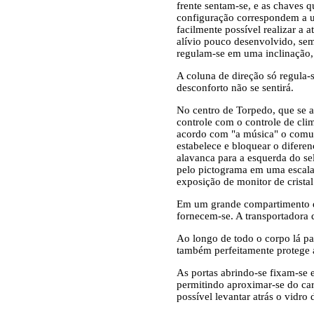
frente sentam-se, e as chaves
configuração correspondem a um
facilmente possível realizar a 
alívio pouco desenvolvido, sem
regulam-se em uma inclinação, 
A coluna de direção só regula-
desconforto não se sentirá.
No centro de Torpedo, que se ar
controle com o controle de cl
acordo com "a música" o comuta
estabelece e bloquear o diferen
alavanca para a esquerda do se
pelo pictograma em uma escala
exposição de monitor de crista
Em um grande compartimento d
fornecem-se. A transportadora
Ao longo de todo o corpo lá pa
também perfeitamente protege a
As portas abrindo-se fixam-se e
permitindo aproximar-se do ca
possível levantar atrás o vidro 