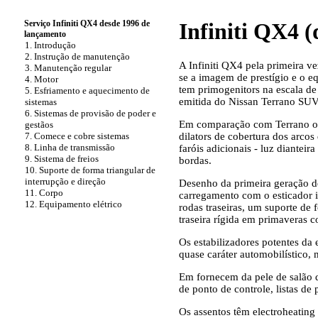
Serviço Infiniti QX4 desde 1996 de
Infiniti QX4 
lançamento
1. Introdução
2. Instrução de manutenção
A Infiniti QX4 pela primeira v
3. Manutenção regular
se a imagem de prestígio e o eq
4. Motor
tem primogenitors na escala de
5. Esfriamento e aquecimento de
emitida do Nissan Terrano SU
sistemas
6. Sistemas de provisão de poder e
Em comparação com Terrano o c
gestãos
7. Comece e cobre sistemas
dilators de cobertura dos arco
8. Linha de transmissão
faróis adicionais - luz diant
9. Sistema de freios
bordas.
10. Suporte de forma triangular de
interrupção e direção
Desenho da primeira geração 
11. Corpo
carregamento com o esticador i
12. Equipamento elétrico
rodas traseiras, um suporte de
traseira rígida em primaveras c
Os estabilizadores potentes da e
quase caráter automobilístico,
Em fornecem da pele de salão d
de ponto de controle, listas d
Os assentos têm electroheating