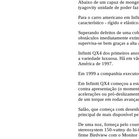
Abaixo de um capuz de monge m
tyagovity unidade de poder fa
Para o carro americano em Infi
característico - rígido e elástico
Superando defeitos de uma cob
obstáculos imediatamente extin
supervisa-se bem graças a alta 
Infiniti QX4 dos primeiros ano
a variedade luxuosa. Hå em vã
América de 1997.
Em 1999 a companhia executou
Em Infiniti QX4 começou a est
contra apresentação (o moment
acelerações ou pró-deslizament
de um torque em rodas avançad
Salão, que começa com desenho
principal de mais disponível pe
De uma noz, forneça pelo couro
stereosystem 150-vattny do hi-f
firme Birdview com o Monitor d