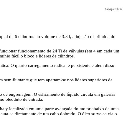
4-dvigatel.html
ed de 6 cilindros no volume de 3.3 l, a injeção distribuída do
 funcionar funcionamento de 24 Ti de válvulas (em 4 em cada um
io fácil o bloco e líderes de cilindros.
ica. O quarto carregamento radical é persistente e além disso
m semiflutuante que tem apertam-se nos líderes superiores de
o de engrenagem. O esfriamento de líquido circula em galerias
no oleoduto de entrada.
nchaty localizada em uma parte avançada do motor abaixo de uma
ecuta-se diretamente de um cabo dobrado. O óleo sorve-se via o