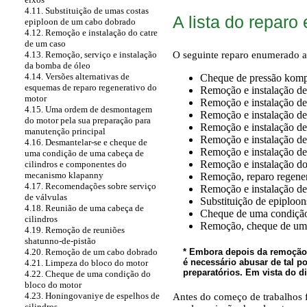
4.11. Substituição de umas costas
A lista do reparo
epiploon de um cabo dobrado
4.12. Remoção e instalação do catre
de um caso
O seguinte reparo enumerado a
4.13. Remoção, serviço e instalação
da bomba de óleo
4.14. Versões alternativas de
Cheque de pressão komp
esquemas de reparo regenerativo do
Remoção e instalação de
motor
Remoção e instalação d
4.15. Uma ordem de desmontagem
Remoção e instalação de
do motor pela sua preparação para
Remoção e instalação de
manutenção principal
Remoção e instalação de 
4.16. Desmantelar-se e cheque de
Remoção e instalação de
uma condição de uma cabeça de
Remoção e instalação do
cilindros e componentes do
mecanismo klapanny
Remoção, reparo regener
4.17. Recomendações sobre serviço
Remoção e instalação de
de válvulas
Substituição de epiploo
4.18. Reunião de uma cabeça de
Cheque de uma condição e
cilindros
Remoção, cheque de uma
4.19. Remoção de reuniões
shatunno-de-pistão
* Embora depois da remoção 
4.20. Remoção de um cabo dobrado
é necessário abusar de tal 
4.21. Limpeza do bloco do motor
preparatórios. Em vista do d
4.22. Cheque de uma condição do
bloco do motor
4.23. Honingovaniye de espelhos de
Antes do começo de trabalhos 
cilindros