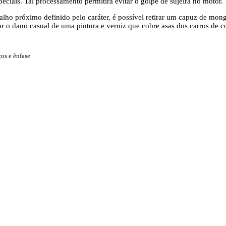
eciais. Tal processamento permitirá evitar o golpe de sujeira no motor.
alho próximo definido pelo caráter, é possível retirar um capuz de mon
ar o dano casual de uma pintura e verniz que cobre asas dos carros de 
os e ênfase