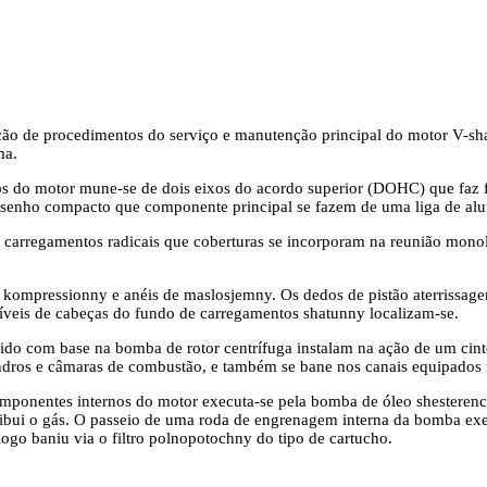
ção de procedimentos do serviço e manutenção principal do motor V-shap
ma.
ros do motor mune-se de dois eixos do acordo superior (DOHC) que faz
esenho compacto que componente principal se fazem de uma liga de alumín
carregamentos radicais que coberturas se incorporam na reunião monolít
 kompressionny e anéis de maslosjemny. Os dedos de pistão aterrissage
tuíveis de cabeças do fundo de carregamentos shatunny localizam-se.
ido com base na bomba de rotor centrífuga instalam na ação de um cint
indros e câmaras de combustão, e também se bane nos canais equipados 
componentes internos do motor executa-se pela bomba de óleo shestere
ribui o gás. O passeio de uma roda de engrenagem interna da bomba ex
 logo baniu via o filtro polnopotochny do tipo de cartucho.