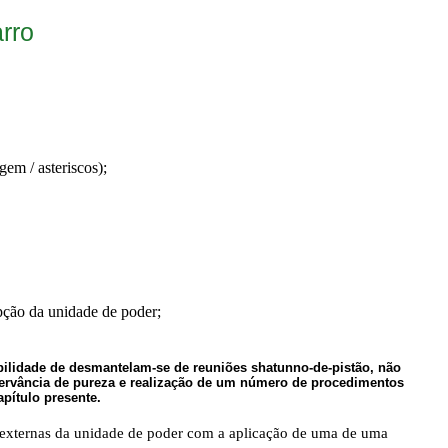
rro
em / asteriscos);
pção da unidade de poder;
bilidade de desmantelam-se de reuniões shatunno-de-pistão, não
bservância de pureza e realização de um número de procedimentos
apítulo presente.
 externas da unidade de poder com a aplicação de uma de uma