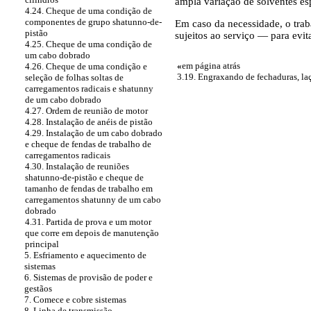
ampla variação de solventes esp
4.24. Cheque de uma condição de
componentes de grupo shatunno-de-
Em caso da necessidade, o trab
pistão
sujeitos ao serviço — para evit
4.25. Cheque de uma condição de
um cabo dobrado
«
em página atrás
4.26. Cheque de uma condição e
3.19. Engraxando de fechaduras, laç
seleção de folhas soltas de
carregamentos radicais e shatunny
de um cabo dobrado
4.27. Ordem de reunião de motor
4.28. Instalação de anéis de pistão
4.29. Instalação de um cabo dobrado
e cheque de fendas de trabalho de
carregamentos radicais
4.30. Instalação de reuniões
shatunno-de-pistão e cheque de
tamanho de fendas de trabalho em
carregamentos shatunny de um cabo
dobrado
4.31. Partida de prova e um motor
que corre em depois de manutenção
principal
5. Esfriamento e aquecimento de
sistemas
6. Sistemas de provisão de poder e
gestãos
7. Comece e cobre sistemas
8. Linha de transmissão