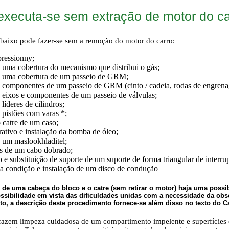
 executa-se sem extração de motor do ca
baixo pode fazer-se sem a remoção do motor do carro:
ressionny;
 uma cobertura do mecanismo que distribui o gás;
e uma cobertura de um passeio de GRM;
 componentes de um passeio de GRM (cinto / cadeia, rodas de engrenag
 eixos e componentes de um passeio de válvulas;
líderes de cilindros;
 pistões com varas *;
 catre de um caso;
ativo e instalação da bomba de óleo;
 um maslookhladitel;
ns de um cabo dobrado;
 substituição de suporte de um suporte de forma triangular de interru
 condição e instalação de um disco de condução
de uma cabeça do bloco e o catre (sem retirar o motor) haja uma possi
possibilidade em vista das dificuldades unidas com a necessidade da o
ito, a descrição deste procedimento fornece-se além disso no texto do C
fazem limpeza cuidadosa de um compartimento impelente e superfícies