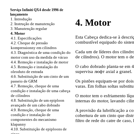
Serviço Infiniti QX4 desde 1996 de
lançamento
1. Introdução
4. Motor
2. Instrução de manutenção
3. Manutenção regular
4. Motor
Esta Cabeça dedica-se à descri
4.1. Especificações
combustível equipado do siste
4.2. Cheque de pressão
kompressionny em cilindros
Cada um de líderes dos cilind
4.3. Diagnóstica de uma condição do
de cilindros). O motor tem o d
motor com uso da medida de vácuo
4.4. Remoção e instalação de motor
O cabo dobrado planta-se em 4 
4.5. Remoção e instalação do
supervisa люфт axial a granel.
oleoduto de entrada
4.6. Substituição de um cinto de um
Os pistões equipam-se por dois
passeio de GRM
varas. Em folhas soltas substi
4.7. Remoção, cheque de uma
condição e instalação de uma cabeça
O motor tem o esfriamento líqu
de cilindros
4.8. Substituição de um epiploon
internas do motor, lavando cil
avançado de um cabo dobrado
4.9. Remoção, cheque de uma
A provisão da lubrificação a 
condição e instalação de
cobertura de um cinto que dist
componentes do mecanismo
filtro de rede do catre de caso,
klapanny
4.10. Substituição de epiploons de
eixos