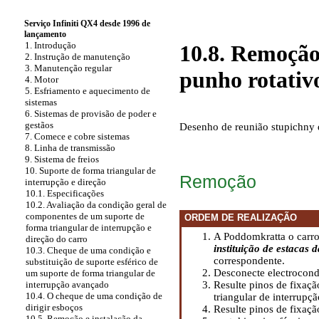
Serviço Infiniti QX4 desde 1996 de
lançamento
1. Introdução
10.8. Remoção 
2. Instrução de manutenção
3. Manutenção regular
punho rotativ
4. Motor
5. Esfriamento e aquecimento de
sistemas
6. Sistemas de provisão de poder e
gestãos
Desenho de reunião stupichny
7. Comece e cobre sistemas
8. Linha de transmissão
9. Sistema de freios
10. Suporte de forma triangular de
Remoção
interrupção e direção
10.1. Especificações
10.2. Avaliação da condição geral de
componentes de um suporte de
ORDEM DE REALIZAÇÃO
forma triangular de interrupção e
A Poddomkratta o carro
direção do carro
instituição de estacas 
10.3. Cheque de uma condição e
correspondente.
substituição de suporte esférico de
Desconecte electrocond
um suporte de forma triangular de
Resulte pinos de fixaçã
interrupção avançado
10.4. O cheque de uma condição de
triangular de interrupçã
dirigir esboços
Resulte pinos de fixaçã
10.5. Remoção e instalação da