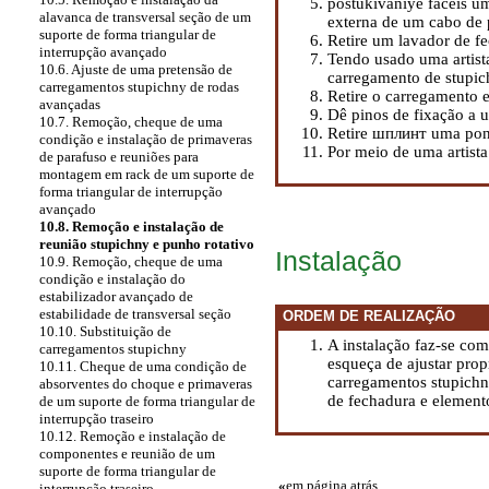
postukivaniye fáceis u
alavanca de transversal seção de um
externa de um cabo de 
suporte de forma triangular de
Retire um lavador de f
interrupção avançado
Tendo usado uma artist
10.6. Ajuste de uma pretensão de
carregamento de stupic
carregamentos stupichny de rodas
Retire o carregamento e
avançadas
Dê pinos de fixação a 
10.7. Remoção, cheque de uma
Retire шплинт uma pont
condição e instalação de primaveras
Por meio de uma artist
de parafuso e reuniões para
montagem em rack de um suporte de
forma triangular de interrupção
avançado
10.8. Remoção e instalação de
reunião stupichny e punho rotativo
Instalação
10.9. Remoção, cheque de uma
condição e instalação do
estabilizador avançado de
estabilidade de transversal seção
ORDEM DE REALIZAÇÃO
10.10. Substituição de
A instalação faz-se co
carregamentos stupichny
esqueça de ajustar pro
10.11. Cheque de uma condição de
carregamentos stupichn
absorventes do choque e primaveras
de fechadura e elemento
de um suporte de forma triangular de
interrupção traseiro
10.12. Remoção e instalação de
componentes e reunião de um
suporte de forma triangular de
«
em página atrás
interrupção traseiro