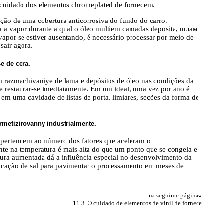
 cuidado dos elementos chromeplated de fornecem.
ção de uma cobertura anticorrosiva do fundo do carro.
a a vapor durante a qual o óleo multiem camadas deposita, шлам
vapor se estiver ausentando, é necessário processar por meio de
sair agora.
e de cera.
m razmachivaniye de lama e depósitos de óleo nas condições da
ve restaurar-se imediatamente. Em um ideal, uma vez por ano é
 em uma cavidade de listas de porta, limiares, seções da forma de
ermetizirovanny industrialmente.
 pertencem ao número dos fatores que aceleram o
te na temperatura é mais alta do que um ponto que se congela e
atura aumentada dá a influência especial no desenvolvimento da
plicação de sal para pavimentar o processamento em meses de
na seguinte página
»
11.3. O cuidado de elementos de vinil de fornece