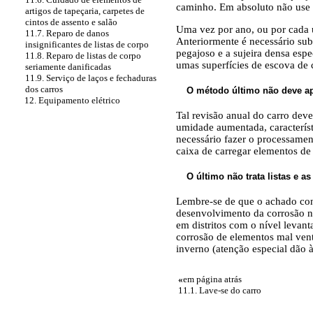
caminho. Em absoluto não use 
artigos de tapeçaria, carpetes de
cintos de assento e salão
Uma vez por ano, ou por cada u
11.7. Reparo de danos
Anteriormente é necessário su
insignificantes de listas de corpo
pegajoso e a sujeira densa espe
11.8. Reparo de listas de corpo
umas superfícies de escova de 
seriamente danificadas
11.9. Serviço de laços e fechaduras
dos carros
O método último não deve apl
12. Equipamento elétrico
Tal revisão anual do carro de
umidade aumentada, característ
necessário fazer o processament
caixa de carregar elementos de
O último não trata listas e 
Lembre-se de que o achado con
desenvolvimento da corrosão n
em distritos com o nível levan
corrosão de elementos mal vent
inverno (atenção especial dão 
«
em página atrás
11.1. Lave-se do carro