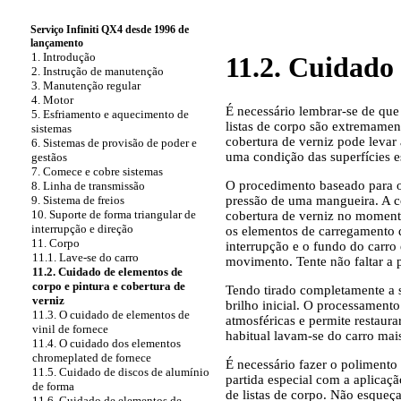
Serviço Infiniti QX4 desde 1996 de
lançamento
1. Introdução
11.2. Cuidado 
2. Instrução de manutenção
3. Manutenção regular
4. Motor
É necessário lembrar-se de que
5. Esfriamento e aquecimento de
listas de corpo são extremamen
sistemas
cobertura de verniz pode levar
6. Sistemas de provisão de poder e
uma condição das superfícies e
gestãos
7. Comece e cobre sistemas
O procedimento baseado para o
8. Linha de transmissão
pressão de uma mangueira. A cor
9. Sistema de freios
10. Suporte de forma triangular de
cobertura de verniz no momento
interrupção e direção
os elementos de carregamento d
11. Corpo
interrupção e o fundo do carro
11.1. Lave-se do carro
movimento. Tente não faltar a 
11.2. Cuidado de elementos de
corpo e pintura e cobertura de
Tendo tirado completamente a s
verniz
brilho inicial. O processamento
11.3. O cuidado de elementos de
atmosféricas e permite restaur
vinil de fornece
habitual lavam-se do carro mai
11.4. O cuidado dos elementos
chromeplated de fornece
É necessário fazer o polimento
11.5. Cuidado de discos de alumínio
partida especial com a aplicaçã
de forma
de listas de corpo. Não esqueç
11.6. Cuidado de elementos de