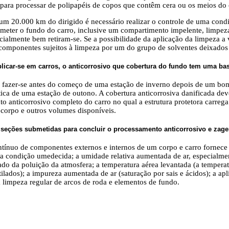
para processar de polipapéis de copos que contêm cera ou os meios do
m 20.000 km do dirigido é necessário realizar o controle de uma condi
bmeter o fundo do carro, inclusive um compartimento impelente, limpez
cialmente bem retiram-se. Se a possibilidade da aplicação da limpeza a 
componentes sujeitos à limpeza por um do grupo de solventes deixados 
icar-se em carros, o anticorrosivo que cobertura do fundo tem uma bas
ve fazer-se antes do começo de uma estação de inverno depois de um bo
ica de uma estação de outono. A cobertura anticorrosiva danificada de
o anticorrosivo completo do carro no qual a estrutura protetora carrega
 corpo e outros volumes disponíveis.
as seções submetidas para concluir o processamento anticorrosivo e zag
tínuo de componentes externos e internos de um corpo e carro fornece
a condição umedecida; a umidade relativa aumentada de ar, especialmen
tado da poluição da atmosfera; a temperatura aérea levantada (a temper
ilados); a impureza aumentada de ar (saturação por sais e ácidos); a a
à limpeza regular de arcos de roda e elementos de fundo.