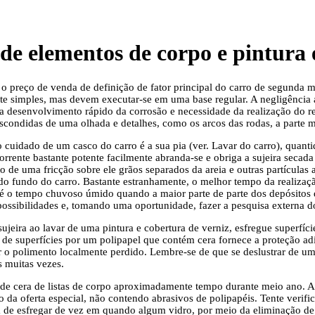
de elementos de corpo e pintura 
 o preço de venda de definição de fator principal do carro de segunda
te simples, mas devem executar-se em uma base regular. A negligência 
 a desenvolvimento rápido da corrosão e necessidade da realização do r
scondidas de uma olhada e detalhes, como os arcos das rodas, a parte m
 cuidado de um casco do carro é a sua pia (ver.
Lavar do carro
), quant
rente bastante potente facilmente abranda-se e obriga a sujeira secada 
 de uma fricção sobre ele grãos separados da areia e outras partículas
o fundo do carro. Bastante estranhamente, o melhor tempo da realizaç
 é o tempo chuvoso úmido quando a maior parte de parte dos depósitos 
possibilidades e, tomando uma oportunidade, fazer a pesquisa externa 
ujeira ao lavar de uma pintura e cobertura de verniz, esfregue superfíc
 de superfícies por um polipapel que contém cera fornece a proteção adi
ar o polimento localmente perdido. Lembre-se de que se deslustrar de u
s muitas vezes.
 de cera de listas de corpo aproximadamente tempo durante meio ano. A 
o da oferta especial, não contendo abrasivos de polipapéis. Tente verifi
a de esfregar de vez em quando algum vidro, por meio da eliminação de 