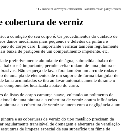
11-2-ukhod-za-kuzovnymi-ehlementami-i-lakokrasochnym-pokrytiem.html
e cobertura de verniz
 mão, a condição do seu corpo é. Os procedimentos do cuidado de
aos danos mecânicos mais pequenos e defeitos da pintura e
eparo do corpo caro. É importante verificar também regularmente
ais baixa de partições de um compartimento impelente, etc.
idade preferivelmente abundante de água, submetida abaixo de
a baixar e é importante, permite evitar o dano de uma pintura e
 abrasivas. Não esqueça de lavar fora também um arco de rodas e
ão de uma pia de elementos de um suporte de forma triangular de
de lama acumulados se tira ao lavar automaticamente durante o
dos componentes localizada abaixo do carro.
ies de listas de corpo camurça suave, voltando ao polimento de
cional de uma pintura e a cobertura de verniz contra influências
ma pintura e a cobertura de verniz se unem com a negligência a um
pintura e as coberturas de verniz do tipo metálico precisam da
car regularmente transitável de drenagem e aberturas de ventilação
estruturas de limpeza especial da sua superfície um filme de