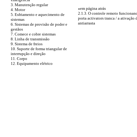
3. Manutenção regular
«
em página atrás
4. Motor
2.1.3. O controle remoto funcionand
5. Esfriamento e aquecimento de
porta activators tranca / a ativação
sistemas
antiarrasta
6. Sistemas de provisão de poder e
gestãos
7. Comece e cobre sistemas
8. Linha de transmissão
9. Sistema de freios
10. Suporte de forma triangular de
interrupção e direção
11. Corpo
12. Equipamento elétrico