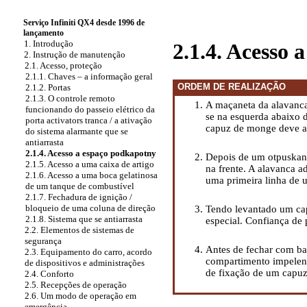
Serviço Infiniti QX4 desde 1996 de
lançamento
1. Introdução
2.1.4. Acesso
2. Instrução de manutenção
2.1. Acesso, proteção
2.1.1. Chaves – a informação geral
ORDEM DE REALIZAÇÃO
2.1.2. Portas
2.1.3. O controle remoto
A maçaneta da alavanc
funcionando do passeio elétrico da
se na esquerda abaixo 
porta activators tranca / a ativação
capuz de monge deve a
do sistema alarmante que se
antiarrasta
2.1.4. Acesso a espaço podkapotny
Depois de um otpuskani
2.1.5. Acesso a uma caixa de artigo
na frente. A alavanca a
2.1.6. Acesso a uma boca gelatinosa
uma primeira linha de
de um tanque de combustível
2.1.7. Fechadura de ignição /
bloqueio de uma coluna de direção
Tendo levantado um cap
2.1.8. Sistema que se antiarrasta
especial. Confiança de
2.2. Elementos de sistemas de
segurança
Antes de fechar com b
2.3. Equipamento do carro, acordo
compartimento impelente
de dispositivos e administrações
de fixação de um capu
2.4. Conforto
2.5. Recepções de operação
2.6. Um modo de operação em
emergência