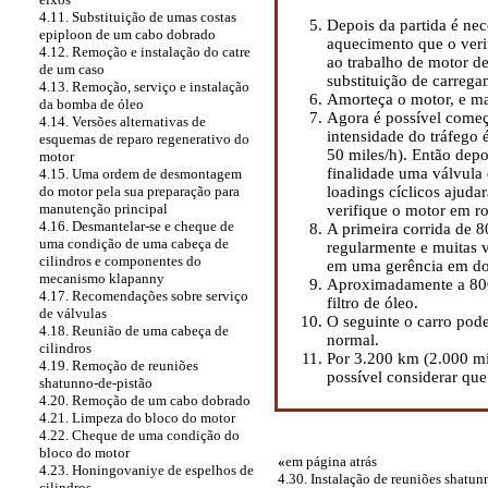
4.11. Substituição de umas costas
Depois da partida é nec
epiploon de um cabo dobrado
aquecimento que o verif
4.12. Remoção e instalação do catre
ao trabalho de motor d
de um caso
substituição de carreg
4.13. Remoção, serviço e instalação
Amorteça o motor, e mai
da bomba de óleo
Agora é possível começ
4.14. Versões alternativas de
intensidade do tráfego
esquemas de reparo regenerativo do
50 miles/h). Então dep
motor
finalidade uma válvula
4.15. Uma ordem de desmontagem
loadings cíclicos ajuda
do motor pela sua preparação para
manutenção principal
verifique o motor em r
4.16. Desmantelar-se e cheque de
A primeira corrida de 
uma condição de uma cabeça de
regularmente e muitas 
cilindros e componentes do
em uma gerência em do
mecanismo klapanny
Aproximadamente a 800
4.17. Recomendações sobre serviço
filtro de óleo.
de válvulas
O seguinte o carro po
4.18. Reunião de uma cabeça de
normal.
cilindros
Por 3.200 km (2.000 mil
4.19. Remoção de reuniões
possível considerar que
shatunno-de-pistão
4.20. Remoção de um cabo dobrado
4.21. Limpeza do bloco do motor
4.22. Cheque de uma condição do
bloco do motor
«
em página atrás
4.23. Honingovaniye de espelhos de
4.30. Instalação de reuniões shatun
cilindros