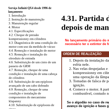
Serviço Infiniti QX4 desde 1996 de
lançamento
1. Introdução
4.31. Partida
2. Instrução de manutenção
3. Manutenção regular
depois de man
4. Motor
4.1. Especificações
4.2. Cheque de pressão
kompressionny em cilindros
No lançamento primário do mo
4.3. Diagnóstica de uma condição do
necessário ter o extintor de 
motor com uso da medida de vácuo
4.4. Remoção e instalação de motor
ORDEM DE REALIZAÇÃO
4.5. Remoção e instalação do
oleoduto de entrada
Depois da instalação da
4.6. Substituição de um cinto de um
esfria nele.
passeio de GRM
Nas velas despejadas e
4.7. Remoção, cheque de uma
kompressionny em cili
condição e instalação de uma cabeça
uma operação da lâmpad
de cilindros
Tomadas de faísca de p
4.8. Substituição de um epiploon
ignição.
avançado de um cabo dobrado
Comece o motor. A part
4.9. Remoção, cheque de uma
combustível, contudo n
condição e instalação de
componentes do mecanismo
klapanny
Se o algodão no caso de re
4.10. Substituição de epiploons de
avanço de ignição e fases 
eixos