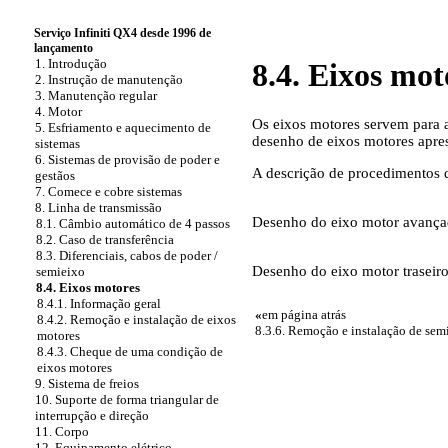
Serviço Infiniti QX4 desde 1996 de
lançamento
1. Introdução
8.4. Eixos mot
2. Instrução de manutenção
3. Manutenção regular
4. Motor
Os eixos motores servem para a
5. Esfriamento e aquecimento de
desenho de eixos motores apres
sistemas
6. Sistemas de provisão de poder e
A descrição de procedimentos d
gestãos
7. Comece e cobre sistemas
8. Linha de transmissão
Desenho do eixo motor avanç
8.1. Câmbio automático de 4 passos
8.2. Caso de transferência
8.3. Diferenciais, cabos de poder /
Desenho do eixo motor traseir
semieixo
8.4. Eixos motores
8.4.1. Informação geral
«
em página atrás
8.4.2. Remoção e instalação de eixos
8.3.6. Remoção e instalação de sem
motores
8.4.3. Cheque de uma condição de
eixos motores
9. Sistema de freios
10. Suporte de forma triangular de
interrupção e direção
11. Corpo
12. Equipamento elétrico