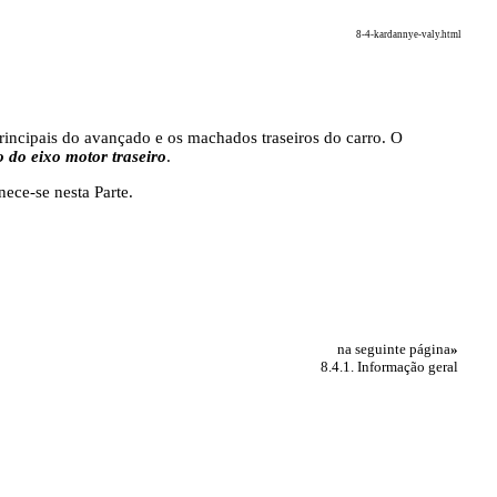
8-4-kardannye-valy.html
principais do avançado e os machados traseiros do carro. O
 do eixo motor traseiro
.
ece-se nesta Parte.
na seguinte página
»
8.4.1. Informação geral