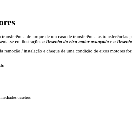
ores
 transferência de torque de um caso de transferência às transferências 
enta-se em ilustrações
o Desenho do eixo motor avançado
e
o Desenho
a remoção / instalação e cheque de uma condição de eixos motores forn
ado
o
imachados traseiros