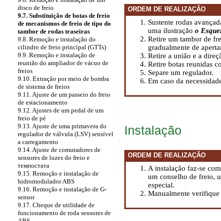
disco de freio
ORDEM DE REALIZAÇÃO
9.7. Substituição de botas de freio
Sustente rodas avançad
de mecanismos de freio de tipo do
uma ilustração
o Esquem
tambor de rodas traseiras
Retire um tambor de fr
9.8. Remoção e instalação do
gradualmente de aperta
cilindro de freio principal (GTTs)
9.9. Remoção e instalação de
Retire a união e a direç
reunião do ampliador de vácuo de
Retire botas reunidas 
freios
Separe um regulador.
9.10. Extração por meio de bomba
Em caso da necessidad
de sistema de freios
9.11. Ajuste de um passeio do freio
de estacionamento
9.12. Ajustes de um pedal de um
freio de pé
9.13. Ajuste de uma primavera do
Instalação
regulador de válvula (LSV) sensível
a carregamento
9.14. Ajuste de comutadores de
ORDEM DE REALIZAÇÃO
sensores de luzes do freio e
темпостата
A instalação faz-se co
9.15. Remoção e instalação de
um conselho de freio, 
hidromodulador ABS
especial.
9.16. Remoção e instalação de G-
Manualmente verifique 
sensor
9.17. Cheque de utilidade de
funcionamento de roda sensores de
ABS