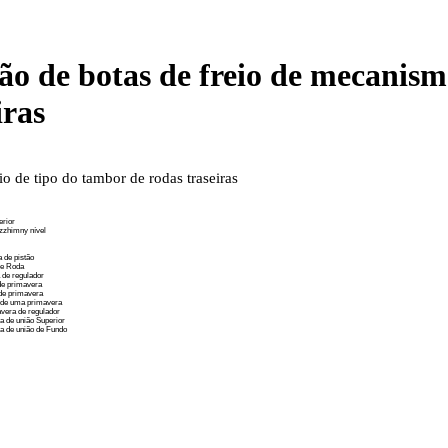
ção de botas de freio de mecanism
iras
 de tipo do tambor de rodas traseiras
erior
zzhimny nível
 de pistão
de Roda
 de regulador
de primavera
de primavera
 de uma primavera
era de regulador
a de união Superior
a de união de Fundo