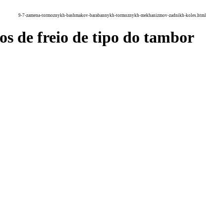
9-7-zamena-tormoznykh-bashmakov-barabannykh-tormoznykh-mekhanizmov-zadnikh-koles.html
os de freio de tipo do tambor