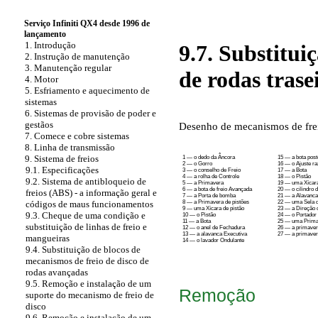
Serviço Infiniti QX4 desde 1996 de
lançamento
1. Introdução
9.7. Substitui
2. Instrução de manutenção
3. Manutenção regular
de rodas trase
4. Motor
5. Esfriamento e aquecimento de
sistemas
6. Sistemas de provisão de poder e
gestãos
Desenho de mecanismos de freio
7. Comece e cobre sistemas
8. Linha de transmissão
9. Sistema de freios
1 — o dedo da Âncora
15 — a bota post
2 — o Gorro
16 — o Ajuste ra
9.1. Especificações
3 — o conselho de Freio
17 — a Bota
4 — a rolha de Controle
18 — o Pistão
9.2. Sistema de antibloqueio de
5 — a Primavera
19 — uma Xícara
6 — a bota de freio Avançada
20 — o cilindro 
freios (ABS) - a informação geral e
7 — a Porta de bomba
21 — a Alavanca
8 — a Primavera de pistões
22 — uma Sela 
códigos de maus funcionamentos
9 — uma Xícara de pistão
23 — a Direção 
9.3. Cheque de uma condição e
10 — o Pistão
24 — o Portador
11 — a Bota
25 — uma Primav
substituição de linhas de freio e
12 — o anel de Fechadura
26 — a primaver
13 — a alavanca Executiva
27 — a primaver
mangueiras
14 — o lavador Ondulante
9.4. Substituição de blocos de
mecanismos de freio de disco de
rodas avançadas
9.5. Remoção e instalação de um
Remoção
suporte do mecanismo de freio de
disco
9.6. Remoção e instalação de um