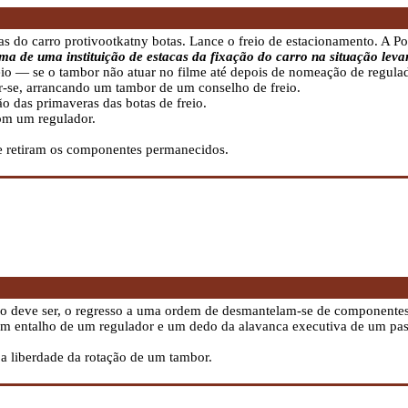
as do carro protivootkatny botas. Lance o freio de estacionamento. A P
a de uma instituição de estacas da fixação do carro na situação lev
eio — se o tambor não atuar no filme até depois de nomeação de regulad
r-se, arrancando um tambor de um conselho de freio.
ão das primaveras das botas de freio.
com um regulador.
e retiram os componentes permanecidos.
mo deve ser, o regresso a uma ordem de desmantelam-se de componente
um entalho de um regulador e um dedo da alavanca executiva de um pass
a liberdade da rotação de um tambor.