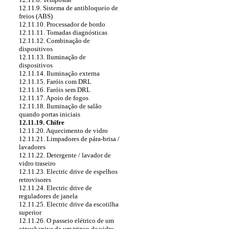
12.11.9. Sistema de antibloqueio de
freios (ABS)
12.11.10. Processador de bordo
12.11.11. Tomadas diagnósticas
12.11.12. Combinação de
dispositivos
12.11.13. Iluminação de
dispositivos
12.11.14. Iluminação externa
12.11.15. Faróis com DRL
12.11.16. Faróis sem DRL
12.11.17. Apoio de fogos
12.11.18. Iluminação de salão
quando portas iniciais
12.11.19. Chifre
12.11.20. Aquecimento de vidro
12.11.21. Limpadores de pára-brisa /
lavadores
12.11.22. Detergente / lavador de
vidro traseiro
12.11.23. Electric drive de espelhos
retrovisores
12.11.24. Electric drive de
reguladores de janela
12.11.25. Electric drive da escotilha
superior
12.11.26. O passeio elétrico de um
otpuskaniye de um trinco de vidro