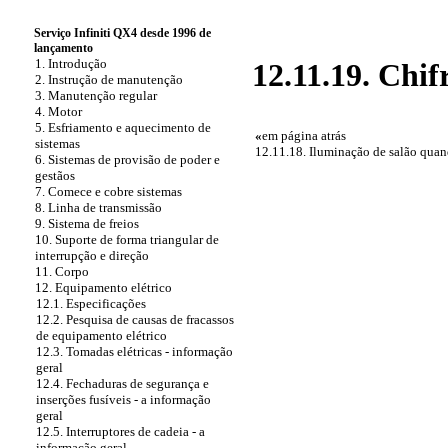
Serviço Infiniti QX4 desde 1996 de
lançamento
1. Introdução
12.11.19. Chif
2. Instrução de manutenção
3. Manutenção regular
4. Motor
5. Esfriamento e aquecimento de
«
em página atrás
sistemas
12.11.18. Iluminação de salão quand
6. Sistemas de provisão de poder e
gestãos
7. Comece e cobre sistemas
8. Linha de transmissão
9. Sistema de freios
10. Suporte de forma triangular de
interrupção e direção
11. Corpo
12. Equipamento elétrico
12.1. Especificações
12.2. Pesquisa de causas de fracassos
de equipamento elétrico
12.3. Tomadas elétricas - informação
geral
12.4. Fechaduras de segurança e
inserções fusíveis - a informação
geral
12.5. Interruptores de cadeia - a
informação geral