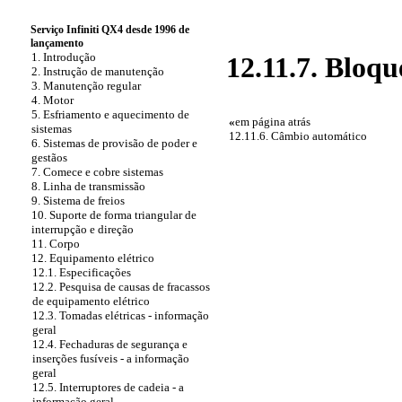
Serviço Infiniti QX4 desde 1996 de
lançamento
1. Introdução
12.11.7. Bloq
2. Instrução de manutenção
3. Manutenção regular
4. Motor
5. Esfriamento e aquecimento de
«
em página atrás
sistemas
12.11.6. Câmbio automático
6. Sistemas de provisão de poder e
gestãos
7. Comece e cobre sistemas
8. Linha de transmissão
9. Sistema de freios
10. Suporte de forma triangular de
interrupção e direção
11. Corpo
12. Equipamento elétrico
12.1. Especificações
12.2. Pesquisa de causas de fracassos
de equipamento elétrico
12.3. Tomadas elétricas - informação
geral
12.4. Fechaduras de segurança e
inserções fusíveis - a informação
geral
12.5. Interruptores de cadeia - a
informação geral