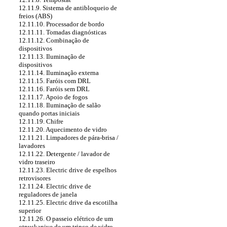
12.11.9. Sistema de antibloqueio de
freios (ABS)
12.11.10. Processador de bordo
12.11.11. Tomadas diagnósticas
12.11.12. Combinação de
dispositivos
12.11.13. Iluminação de
dispositivos
12.11.14. Iluminação externa
12.11.15. Faróis com DRL
12.11.16. Faróis sem DRL
12.11.17. Apoio de fogos
12.11.18. Iluminação de salão
quando portas iniciais
12.11.19. Chifre
12.11.20. Aquecimento de vidro
12.11.21. Limpadores de pára-brisa /
lavadores
12.11.22. Detergente / lavador de
vidro traseiro
12.11.23. Electric drive de espelhos
retrovisores
12.11.24. Electric drive de
reguladores de janela
12.11.25. Electric drive da escotilha
superior
12.11.26. O passeio elétrico de um
otpuskaniye de um trinco de vidro