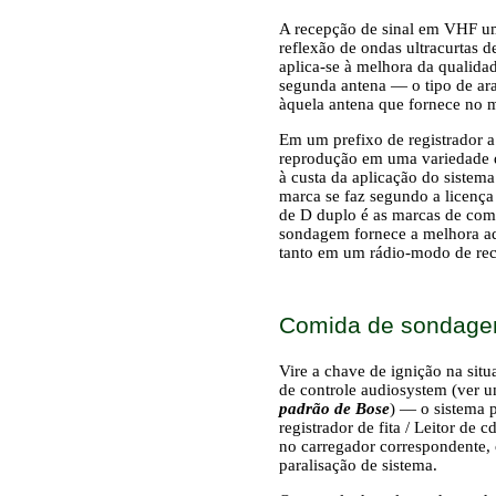
A recepção de sinal em VHF um
reflexão de ondas ultracurtas 
aplica-se à melhora da qualidad
segunda antena — o tipo de ara
àquela antena que fornece no 
Em um prefixo de registrador a
reprodução em uma variedade de
à custa da aplicação do siste
marca se faz segundo a licenç
de D duplo é as marcas de comé
sondagem fornece a melhora ad
tanto em um rádio-modo de rece
Comida de sondagem
Vire a chave de ignição na si
de controle audiosystem (ver u
padrão de Bose
) — o sistema 
registrador de fita / Leitor d
no carregador correspondente, 
paralisação de sistema.