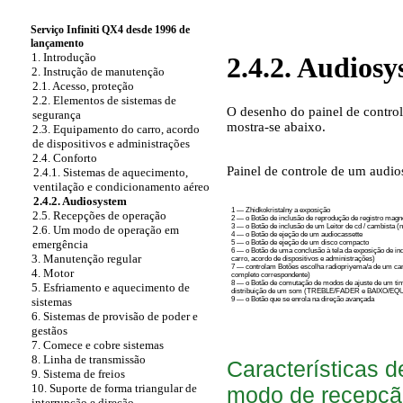
Serviço Infiniti QX4 desde 1996 de
lançamento
1. Introdução
2.4.2. Audios
2. Instrução de manutenção
2.1. Acesso, proteção
2.2. Elementos de sistemas de
O desenho do painel de control
segurança
mostra-se abaixo.
2.3. Equipamento do carro, acordo
de dispositivos e administrações
2.4. Conforto
Painel de controle de um audi
2.4.1. Sistemas de aquecimento,
ventilação e condicionamento aéreo
2.4.2. Audiosystem
1 — Zhidkokristalny a exposição
2.5. Recepções de operação
2 — o Botão de inclusão de reprodução de registro magn
3 — o Botão de inclusão de um Leitor de cd / cambista (
2.6. Um modo de operação em
4 — o Botão de ejeção de um audiocassette
emergência
5 — o Botão de ejeção de um disco compacto
6 — o Botão de uma conclusão à tela da exposição de ind
3. Manutenção regular
carro, acordo de dispositivos e administrações
)
7 — controlam Botões escolha radiopriyema/a de um ca
4. Motor
completo correspondente)
8 — o Botão de comutação de modos de ajuste de um tim
5. Esfriamento e aquecimento de
distribuição de um som (TREBLE/FADER e BAIXO/EQ
9 — o Botão que se enrola na direção avançada
sistemas
6. Sistemas de provisão de poder e
gestãos
7. Comece e cobre sistemas
8. Linha de transmissão
Características 
9. Sistema de freios
10. Suporte de forma triangular de
modo de recepçã
interrupção e direção