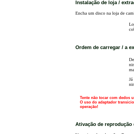
Instalação de loja / extr
Encha um disco na loja de camb
Lo
co
Ordem de carregar / a e
De
ni
ma
Já
ni
Tente não tocar com dedos u
O uso do adaptador transicio
operação!
Ativação de reprodução d