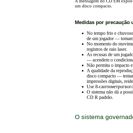
A mensagem do CD EM expõe-se 
um disco compacto.
Medidas por precaução u
No tempo frio e chuvos
de um jogador — tomam 
No momento do movimen
registros de raio laser.
As recusas de um jogado
— acendem o condicionad
Não permita o impacto em
A qualidade da reproduç
disco compacto — tentam
impressões digitais, reide
Use 8-сантиметрогвого o
O sistema não dá a poss
CD R padrão.
O sistema governa