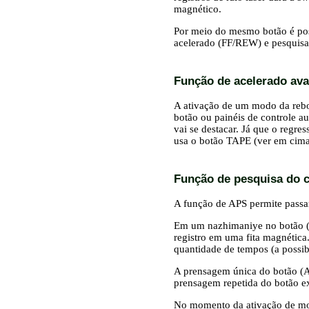
magnético.
Por meio do mesmo botão é po
acelerado (FF/REW) e pesquis
Função de acelerado ava
A ativação de um modo da rebo
botão
ou
painéis de controle a
vai se destacar. Já que o reg
usa o botão TAPE (ver em cima
Função de pesquisa do 
A função de APS permite passar
Em um nazhimaniye
no botão (
registro em uma fita magnética.
quantidade de tempos (a possibi
A prensagem única
do botão (A
prensagem repetida do botão ex
No momento da ativação de modo