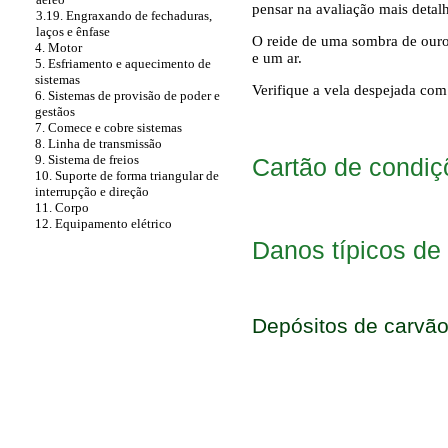
pensar na avaliação mais detal
3.19. Engraxando de fechaduras,
laços e ênfase
O reide de uma sombra de ouro
4. Motor
e um ar.
5. Esfriamento e aquecimento de
sistemas
Verifique a vela despejada com
6. Sistemas de provisão de poder e
gestãos
7. Comece e cobre sistemas
8. Linha de transmissão
9. Sistema de freios
Cartão de condiç
10. Suporte de forma triangular de
interrupção e direção
11. Corpo
12. Equipamento elétrico
Danos típicos de
Depósitos de carvã