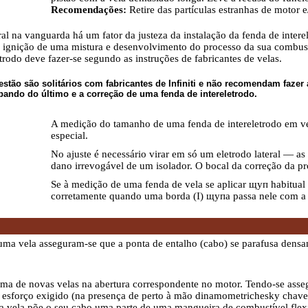
Recomendações:
Retire das partículas estranhas de motor e
al na vanguarda há um fator da justeza da instalação da fenda de inte
de ignição de uma mistura e desenvolvimento do processo da sua combu
etrodo deve fazer-se segundo as instruções de fabricantes de velas.
estão são solitários com fabricantes de Infiniti e não recomendam fazer 
pando do último e a correção de uma fenda de intereletrodo.
A medição do tamanho de uma fenda de intereletrodo em vel
especial.
No ajuste é necessário virar em só um eletrodo lateral — as
dano irrevogável de um isolador. O bocal da correção da 
Se à medição de uma fenda de vela se aplicar щуп habitual 
corretamente quando uma borda (I) щупа passa nele com a re
 uma vela asseguram-se que a ponta de entalho (cabo) se parafusa dens
ma de novas velas na abertura correspondente no motor. Tendo-se ass
o esforço exigido (na presença de perto à mão dinamometrichesky chave
 vela põe o seu cabo uma parte de uma mangueira de combustível flex