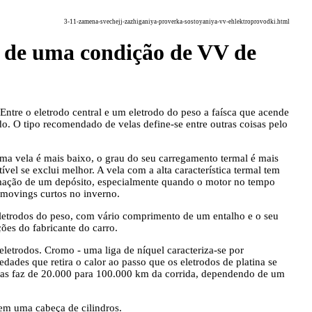
3-11-zamena-svechejj-zazhiganiya-proverka-sostoyaniya-vv-ehlektroprovodki.html
ue de uma condição de VV de
Entre o eletrodo central e um eletrodo do peso a faísca que acende
do. O tipo recomendado de velas define-se entre outras coisas pelo
ma vela é mais baixo, o grau do seu carregamento termal é mais
vel se exclui melhor. A vela com a alta característica termal tem
ormação de um depósito, especialmente quando o motor no tempo
 movings curtos no inverno.
eletrodos do peso, com vário comprimento de um entalho e o seu
ões do fabricante do carro.
letrodos. Cromo - uma liga de níquel caracteriza-se por
dades que retira o calor ao passo que os eletrodos de platina se
velas faz de 20.000 para 100.000 km da corrida, dependendo de um
m uma cabeça de cilindros.