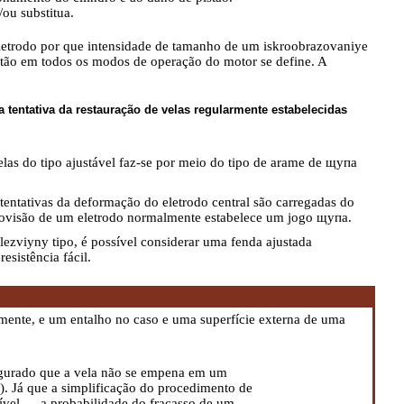
/ou substitua.
reletrodo por que intensidade de tamanho de um iskroobrazovaniye
stão em todos os modos de operação do motor se define. A
a tentativa da restauração de velas regularmente estabelecidas
as do tipo ajustável faz-se por meio do tipo de arame de щупа
 tentativas da deformação do eletrodo central são carregadas do
provisão de um eletrodo normalmente estabelece um jogo щупа.
lezviyny tipo, é possível considerar uma fenda ajustada
sistência fácil.
amente, e um entalho no caso e uma superfície externa de uma
egurado que a vela não se empena em um
). Já que a simplificação do procedimento de
ível — a probabilidade do fracasso de um