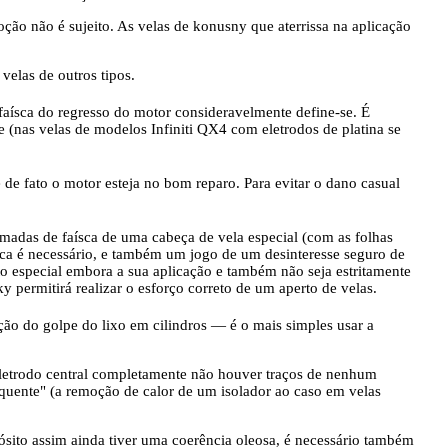
ão não é sujeito. As velas de konusny que aterrissa na aplicação
velas de outros tipos.
faísca do regresso do motor consideravelmente define-se. É
e (nas velas de modelos Infiniti QX4 com eletrodos de platina se
de fato o motor esteja no bom reparo. Para evitar o dano casual
omadas de faísca de uma cabeça de vela especial (com as folhas
raca é necessário, e também um jogo de um desinteresse seguro de
o especial embora a sua aplicação e também não seja estritamente
 permitirá realizar o esforço correto de um aperto de velas.
nção do golpe do lixo em cilindros — é o mais simples usar a
letrodo central completamente não houver traços de nenhum
 quente" (a remoção de calor de um isolador ao caso em velas
ósito assim ainda tiver uma coerência oleosa, é necessário também