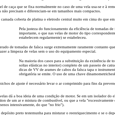
 de caça que se fixa normalmente no caso de uma vela usa-se e à remoç
is não precisam e diferenciam-se em tamanhos mais compactos.
a camada coberta de platina o eletrodo central muito em cima do que em 
Pela justeza do funcionamento da eficiência de tomadas de 
importante, o que nas velas de motor do tipo correspondent
estabelecem regularmente) se estabeleceu.
erado de tomadas de faísca surge extremamente raramente contanto que 
 fazer a limpeza de velas sem o uso do equipamento especial.
Na maioria dos casos para a substituição da existência de t
soltas elásticas no interior) completo de um passeio de cat
dicas de VV de arames de cabos da faísca tapa o instrument
obrigatória se emite. O uso de uma chave dinamometrichesky
 nichos de ajuste é necessário levar o ar comprimido para fins da preve
elas dá a boa ideia de uma condição de motor. Se em um isolador do e
ation de um ar e mistura de combustível, ou que a vela "excessivamente
menos intensivamente, do que "no frio").
depósito preto testemunha para misturar o reenriquecimento e se o dep