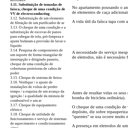
3.11. Substituição de tomadas de
No apartamento pousando o anel
faísca, cheque de uma condição de
de elementos de caça adiciona
VV de electroconducting
3.12. Substituição de um elemento
A vida útil da faísca tapa com 
de filtração de um purificador de ar
3.13. O cheque de uma condição e a
substituição de escovas de panos
para esfregar de tela, pró-limpeza e
ajuste bufaram a provisão de lavar o
líquido
3.14. Pesquisa de componentes de
A necessidade do serviço inesp
um suporte de forma triangular de
de eletrodos, não é necessário
interrupção e dirigindo passeio,
cheque de uma condição de
coberturas protetoras de cabos de
poder
3.15. Cheque de sistema de freios
3.16. Verifique / o ajuste de
instalações de voltas de perder
tempo / a esquina de um avanço da
Antes de resultar velas os seus
ignição / a qualidade da mistura de
bomba de bicicleta ordinária).
combustível e um ar
3.17. Cheque de equipamento
O cheque de uma condição de v
elétrico
depósito, diz sobre repauperiz
3.18. Cheque de utilidade de
"quentes" se usa ocorre muito 
funcionamento e serviço de sistemas
de aquecimento e condicionamento
A presença em eletrodos de um 
aéreo