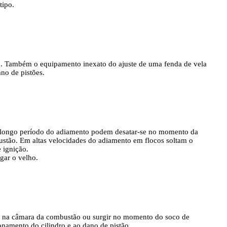
tipo.
o. Também o equipamento inexato do ajuste de uma fenda de vela
no de pistões.
 longo período do adiamento podem desatar-se no momento da
ustão. Em altas velocidades do adiamento em flocos soltam o
 ignição.
ugar o velho.
os na câmara da combustão ou surgir no momento do soco de
onamento do cilindro e ao dano de pistão.