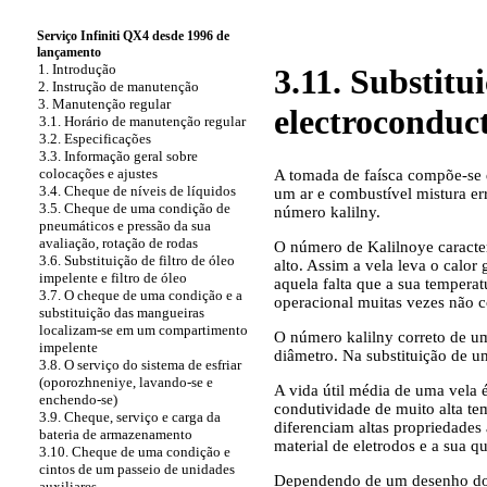
Serviço Infiniti QX4 desde 1996 de
lançamento
1. Introdução
3.11. Substit
2. Instrução de manutenção
3. Manutenção regular
electroconduc
3.1. Horário de manutenção regular
3.2. Especificações
3.3. Informação geral sobre
colocações e ajustes
A tomada de faísca compõe-se d
3.4. Cheque de níveis de líquidos
um ar e combustível mistura er
3.5. Cheque de uma condição de
número kalilny.
pneumáticos e pressão da sua
avaliação, rotação de rodas
O número de Kalilnoye caracter
3.6. Substituição de filtro de óleo
alto. Assim a vela leva o calor
impelente e filtro de óleo
aquela falta que a sua temper
3.7. O cheque de uma condição e a
operacional muitas vezes não 
substituição das mangueiras
localizam-se em um compartimento
O número kalilny correto de um
impelente
diâmetro. Na substituição de um
3.8. O serviço do sistema de esfriar
(oporozhneniye, lavando-se e
A vida útil média de uma vela 
enchendo-se)
condutividade de muito alta tem
3.9. Cheque, serviço e carga da
diferenciam altas propriedades
bateria de armazenamento
material de eletrodos e a sua q
3.10. Cheque de uma condição e
cintos de um passeio de unidades
Dependendo de um desenho do 
auxiliares