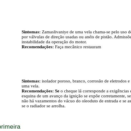
Sintomas:
Zamaslivaniye de uma vela chama-se pelo uso d
por válvulas de direção usadas ou anéis de pistão. Admissõe
instabilidade da operação do motor.
Recomendações:
Faça mecânico restauram
Sintomas:
isolador poroso, branco, corrosão de eletrodos e
uma vela.
Recomendações: Se
o cheque lá corresponde a exigências d
esquina de um avanço da ignição se expõe corretamente, s
não há vazamentos do vácuo do oleoduto de entrada e se as
se o radiador se arrolha.
rimeira