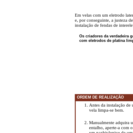
Em velas com um eletrodo later
e, por conseguinte, a justeza 
instalação de fendas de interel
Os criadores da verdadeira g
com eletrodos de platina lim
ORDEM DE REALIZAÇÃO
Antes da instalação de
vela limpa-se bem.
Manualmente adquira u
entalho, aperte-a com 
um nazhivleniye de uma