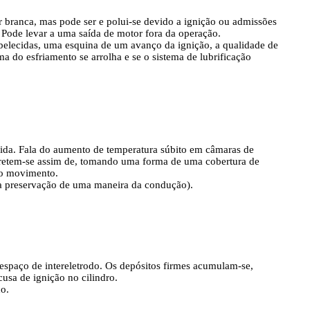
r branca, mas pode ser e polui-se devido a ignição ou admissões
 Pode levar a uma saída de motor fora da operação.
abelecidas, uma esquina de um avanço da ignição, a qualidade de
ma do esfriamento se arrolha e se o sistema de lubrificação
lida. Fala do aumento de temperatura súbito em câmaras de
rretem-se assim de, tomando uma forma de uma cobertura de
do movimento.
da preservação de uma maneira da condução).
spaço de intereletrodo. Os depósitos firmes acumulam-se,
usa de ignição no cilindro.
do.