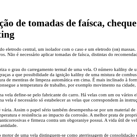
uição de tomadas de faísca, cheq
ting
o eletrodo central, um isolador com o caso e um eletrodo (ов) massas. 
ros. Não é necessário aplicar tomadas de faísca, distintas do recomenda
iza o grau do carregamento termal de uma vela. O número kalilny de u
 graças a que possibilidade da ignição kalilny de uma mistura de combustí
atura de mentiras de limpeza automática em cima. É mais inclinado à f
consegue a temperatura de trabalho, por exemplo movimento na cidade,
a vela define-se pelo fabricante do carro. Há velas com um ou vários 
a vela é necessário só estabelecer as velas que correspondem às instruç
é vária. Assim o papel sério também desempenha-se por um material de e
peratura e resistência ao impacto da corrosão. A melhor prata de proprie
 anticorrosivas e firmeza contra um obgoraniye possui. A vida útil de 
uantidade.
motor de uma vela distinguem-se como aterrissagem de consolidação e