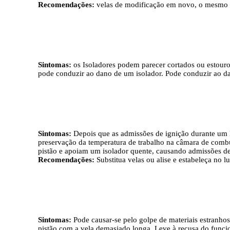
Recomendações:
velas de modificação em novo, o mesmo 
Sintomas:
os Isoladores podem parecer cortados ou estour
pode conduzir ao dano de um isolador. Pode conduzir ao da
Sintomas:
Depois que as admissões de ignição durante um
preservação da temperatura de trabalho na câmara de comb
pistão e apoiam um isolador quente, causando admissões de
Recomendações:
Substitua velas ou alise e estabeleça no l
Sintomas:
Pode causar-se pelo golpe de materiais estranh
pistão com a vela demasiado longa. Leve à recusa do funci