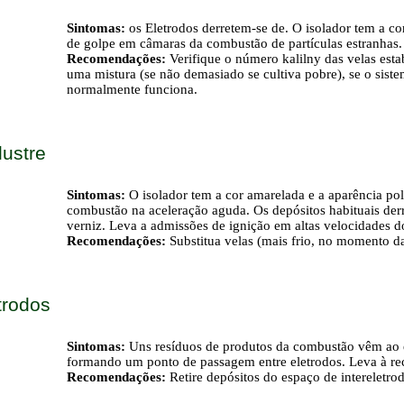
Sintomas:
os Eletrodos derretem-se de. O isolador tem a co
de golpe em câmaras da combustão de partículas estranhas.
Recomendações:
Verifique o número kalilny das velas est
uma mistura (se não demasiado se cultiva pobre), se o siste
normalmente funciona.
lustre
Sintomas:
O isolador tem a cor amarelada e a aparência po
combustão na aceleração aguda. Os depósitos habituais de
verniz. Leva a admissões de ignição em altas velocidades 
Recomendações:
Substitua velas (mais frio, no momento 
trodos
Sintomas:
Uns resíduos de produtos da combustão vêm ao e
formando um ponto de passagem entre eletrodos. Leva à rec
Recomendações:
Retire depósitos do espaço de intereletro