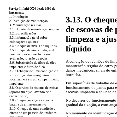
Serviço Infiniti QX4 desde 1996 de
lançamento
1. Introdução
3.13. O cheque
2. Instrução de manutenção
3. Manutenção regular
de escovas de 
3.1. Horário de manutenção regular
3.2. Especificações
limpeza e ajus
3.3. Informação geral sobre
colocações e ajustes
3.4. Cheque de níveis de líquidos
líquido
3.5. Cheque de uma condição de
pneumáticos e pressão da sua
avaliação, rotação de rodas
A condição de reuniões de limp
3.6. Substituição de filtro de óleo
manutenção regular do carro (
impelente e filtro de óleo
danos mecânicos, sinais do en
3.7. O cheque de uma condição e a
borracha.
substituição das mangueiras
localizam-se em um compartimento
Em superfícies de trabalho de 
impelente
funcionamento de panos para e
3.8. O serviço do sistema de esfriar
escovas limpando a solução da
(oporozhneniye, lavando-se e
enchendo-se)
No decorrer do funcionamento 
3.9. Cheque, serviço e carga da
bateria de armazenamento
gradual da fixação, a confianç
3.10. Cheque de uma condição e
cintos de um passeio de unidades
No momento de identificação de
auxiliares