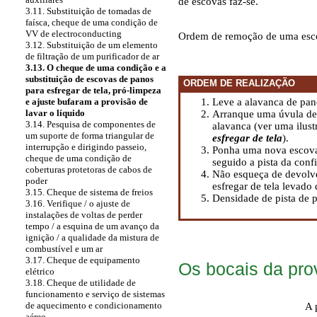
de escovas faz-se.
3.11. Substituição de tomadas de
faísca, cheque de uma condição de
VV de electroconducting
Ordem de remoção de uma escov
3.12. Substituição de um elemento
de filtração de um purificador de ar
3.13. O cheque de uma condição e a
substituição de escovas de panos
ORDEM DE REALIZAÇÃO
para esfregar de tela, pró-limpeza
Leve a alavanca de pano
e ajuste bufaram a provisão de
lavar o líquido
Arranque uma úvula de
3.14. Pesquisa de componentes de
alavanca (ver uma ilust
um suporte de forma triangular de
esfregar de tela
).
interrupção e dirigindo passeio,
Ponha uma nova escova 
cheque de uma condição de
seguido a pista da con
coberturas protetoras de cabos de
Não esqueça de devolve
poder
esfregar de tela levado
3.15. Cheque de sistema de freios
Densidade de pista de 
3.16. Verifique / o ajuste de
instalações de voltas de perder
tempo / a esquina de um avanço da
ignição / a qualidade da mistura de
combustível e um ar
3.17. Cheque de equipamento
Os bocais da prov
elétrico
3.18. Cheque de utilidade de
funcionamento e serviço de sistemas
de aquecimento e condicionamento
A 
aéreo