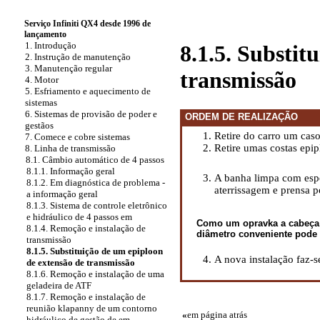
Serviço Infiniti QX4 desde 1996 de
lançamento
1. Introdução
8.1.5. Substit
2. Instrução de manutenção
3. Manutenção regular
transmissão
4. Motor
5. Esfriamento e aquecimento de
sistemas
6. Sistemas de provisão de poder e
ORDEM DE REALIZAÇÃO
gestãos
Retire do carro um caso
7. Comece e cobre sistemas
Retire umas costas epip
8. Linha de transmissão
8.1. Câmbio automático de 4 passos
8.1.1. Informação geral
A banha limpa com esp
8.1.2. Em diagnóstica de problema -
aterrissagem e prensa p
a informação geral
8.1.3. Sistema de controle eletrônico
e hidráulico de 4 passos em
Como um opravka a cabeça 
8.1.4. Remoção e instalação de
diâmetro conveniente pode 
transmissão
8.1.5. Substituição de um epiploon
A nova instalação faz-
de extensão de transmissão
8.1.6. Remoção e instalação de uma
geladeira de ATF
8.1.7. Remoção e instalação de
reunião klapanny de um contorno
«
em página atrás
hidráulico de gestão de em