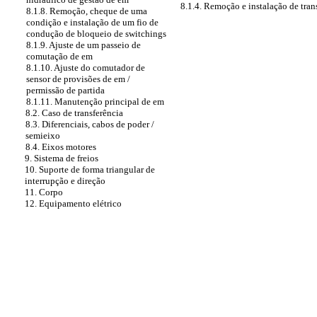
8.1.4. Remoção e instalação de tra
8.1.8. Remoção, cheque de uma
condição e instalação de um fio de
condução de bloqueio de switchings
8.1.9. Ajuste de um passeio de
comutação de em
8.1.10. Ajuste do comutador de
sensor de provisões de em /
permissão de partida
8.1.11. Manutenção principal de em
8.2. Caso de transferência
8.3. Diferenciais, cabos de poder /
semieixo
8.4. Eixos motores
9. Sistema de freios
10. Suporte de forma triangular de
interrupção e direção
11. Corpo
12. Equipamento elétrico