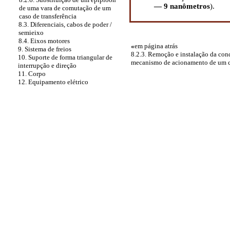
— 9 nanômetros
).
de uma vara de comutação de um
caso de transferência
8.3. Diferenciais, cabos de poder /
semieixo
8.4. Eixos motores
«
em página atrás
9. Sistema de freios
8.2.3. Remoção e instalação da con
10. Suporte de forma triangular de
mecanismo de acionamento de um ca
interrupção e direção
11. Corpo
12. Equipamento elétrico