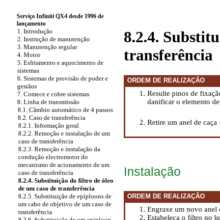
Serviço Infiniti QX4 desde 1996 de
lançamento
1. Introdução
8.2.4. Substit
2. Instrução de manutenção
3. Manutenção regular
transferência
4. Motor
5. Esfriamento e aquecimento de
sistemas
6. Sistemas de provisão de poder e
ORDEM DE REALIZAÇÃO
gestãos
Resulte pinos de fixação
7. Comece e cobre sistemas
danificar o elemento de
8. Linha de transmissão
8.1. Câmbio automático de 4 passos
8.2. Caso de transferência
Retire um anel de caça —
8.2.1. Informação geral
8.2.2. Remoção e instalação de um
caso de transferência
8.2.3. Remoção e instalação da
condução electromotor do
mecanismo de acionamento de um
Instalação
caso de transferência
8.2.4. Substituição do filtro de óleo
de um caso de transferência
ORDEM DE REALIZAÇÃO
8.2.5. Substituição de epiploons de
um cabo de objetivo de um caso de
Engraxe um novo anel d
transferência
Estabeleça o filtro no 
8.2.6. Substituição de um epiploon